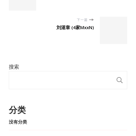
下一篇
刘湛章 (4家MxxN)
搜索
搜
分类
没有分类