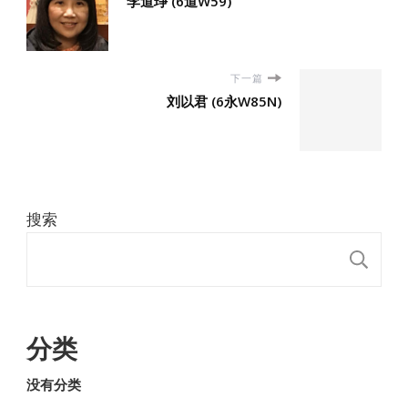
李道琤 (6道W59)
下一篇
刘以君 (6永W85N)
搜索
搜
分类
没有分类