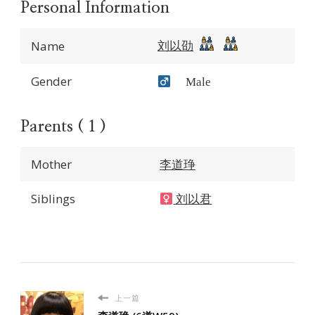
Personal Information
刘以劭
Name
Gender
Male
Parents ( 1 )
Mother
李道琤
Siblings
刘以君
上一篇