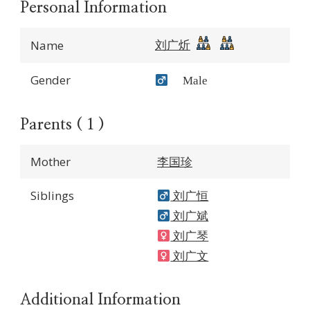
Personal Information
刘广炘
Name
Gender
Male
Parents ( 1 )
Mother
李国珍
Siblings
刘广恒
刘广斌
刘广琴
刘广文
Additional Information