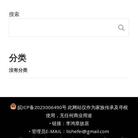
搜索
搜
分类
没有分类
皖ICP备2023006490号
此网站仅作为家族传承及寻根
使用，无任何商业用途
• 链接：
李鸿章故居
• 管理员E-MAIL：lishefei@gmail.com