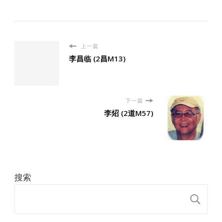
上一篇
李昌临 (2昌M13)
下一篇
李炤 (2道M57)
搜索
搜