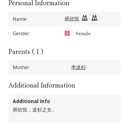
Personal Information
师欣悦
Name
Gender
Female
Parents ( 1 )
Mother
李道杉
Additional Information
Additional Info
师欣悦，道杉之女。