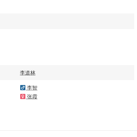
李道林
李智
张霞