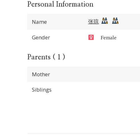
Personal Information
张琼
Name
Gender
Female
Parents ( 1 )
Mother
Siblings