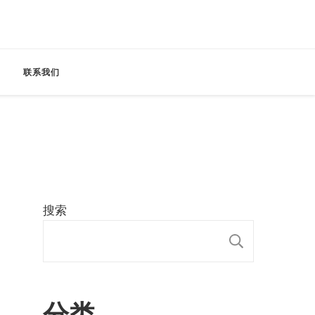
联系我们
搜索
搜索
分类