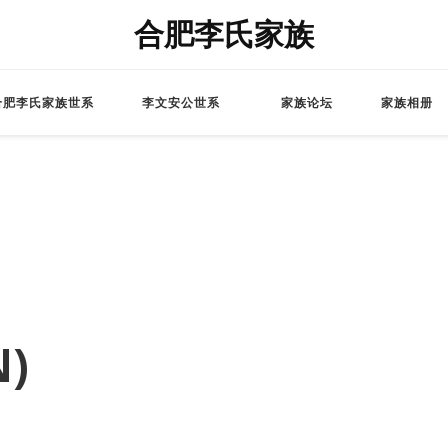
合肥李氏家族
合肥李氏家族世系
李文安公世系
家族论坛
家族相册
)