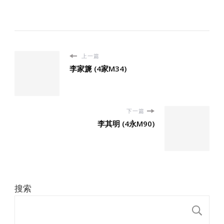
上一篇
李家篪 (4家M34)
下一篇
李其明 (4永M90)
搜索
搜