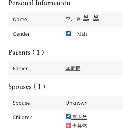
Personal Information
李之瀚
Name
Gender
Male
Parents ( 1 )
Father
李家振
Spouses ( 1 )
Spouse
Unknown
Children
李永然
李笑然