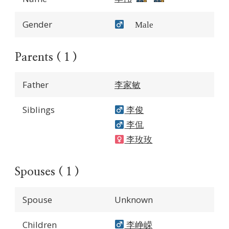
Gender
Male
Parents ( 1 )
Father
李家敏
Siblings
李俊
李侃
李玫玫
Spouses ( 1 )
Spouse
Unknown
Children
李峥嵘