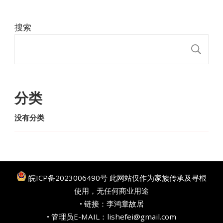
搜索
搜
分类
没有分类
皖ICP备2023006490号
此网站仅作为家族传承及寻根
使用，无任何商业用途
• 链接：
李鸿章故居
• 管理员E-MAIL：lishefei@gmail.com