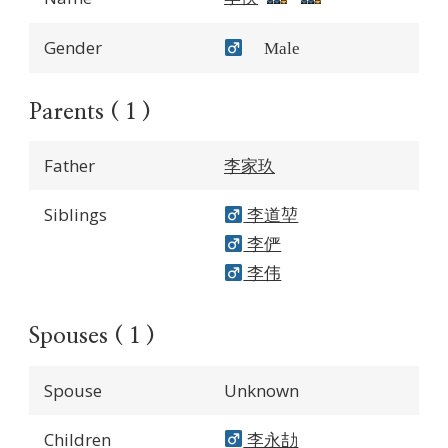
Gender
Male
Parents ( 1 )
Father
李家玖
Siblings
李道堃
李俨
李伟
Spouses ( 1 )
Spouse
Unknown
Children
李永劼