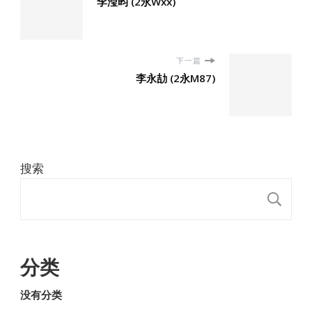
李滢昀 (2永Wxx)
下一篇
李永劼 (2永M87)
搜索
搜
分类
没有分类