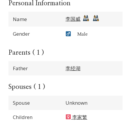
Personal Information
李国威
Name
Gender
Male
Parents ( 1 )
Father
李经湖
Spouses ( 1 )
Spouse
Unknown
Children
李家繁