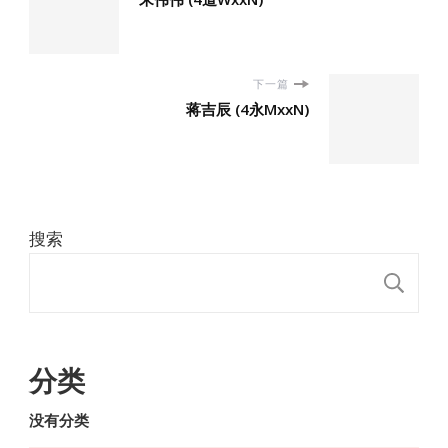
下一篇
蒋吉辰 (4永MxxN)
搜索
搜
分类
没有分类