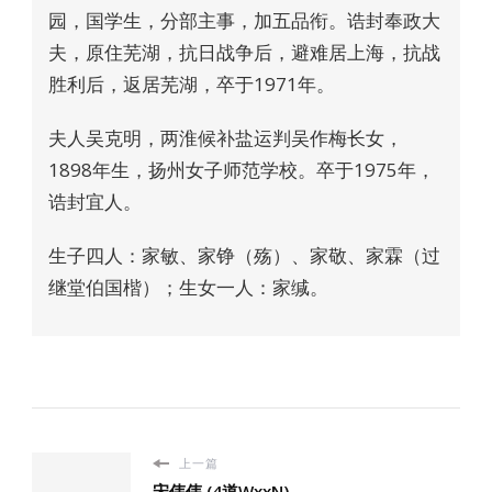
园，国学生，分部主事，加五品衔。诰封奉政大
夫，原住芜湖，抗日战争后，避难居上海，抗战
胜利后，返居芜湖，卒于1971年。
夫人吴克明，两淮候补盐运判吴作梅长女，
1898年生，扬州女子师范学校。卒于1975年，
诰封宜人。
生子四人：家敏、家铮（殇）、家敬、家霖（过
继堂伯国楷）；生女一人：家缄。
上一篇
宋伟伟 (4道WxxN)