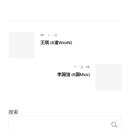
上一篇
王琪 (6道WxxN)
下一篇
李国涟 (6国Mxx)
搜索
搜