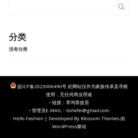
搜
分类
没有分类
皖ICP备2023006490号
此网站仅作为家族传承及寻根
使用，无任何商业用途
• 链接：
李鸿章故居
• 管理员E-MAIL：lishefei@gmail.com
Hello Fashion | Developed By
Blossom Themes
.由
WordPress
驱动