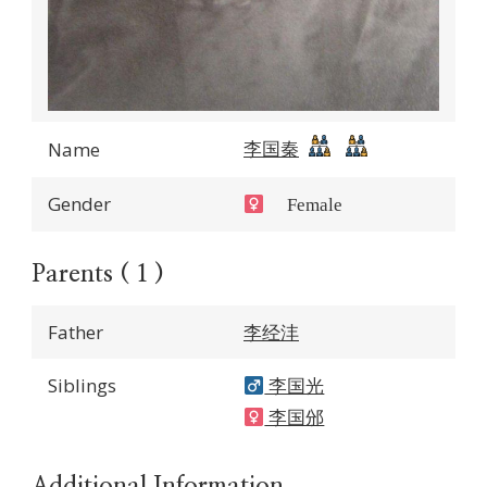
李国秦
Name
Gender
Female
Parents ( 1 )
Father
李经沣
Siblings
李国光
李国邠
Additional Information