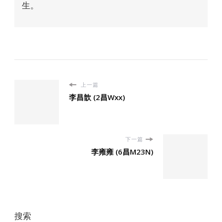
生。
上一篇
李昌歆 (2昌Wxx)
下一篇
李雍雍 (6昌M23N)
搜索