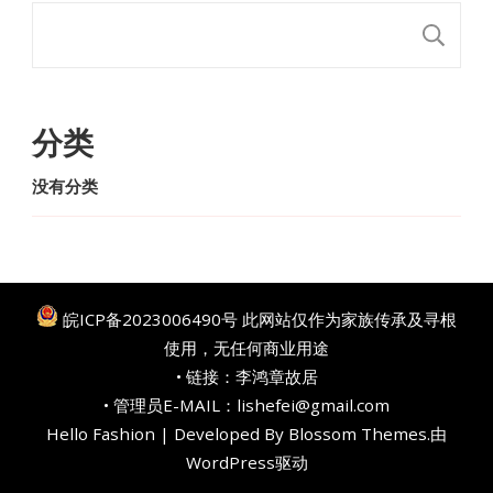
搜
分类
没有分类
皖ICP备2023006490号
此网站仅作为家族传承及寻根
使用，无任何商业用途
• 链接：
李鸿章故居
• 管理员E-MAIL：lishefei@gmail.com
Hello Fashion | Developed By
Blossom Themes
.由
WordPress
驱动