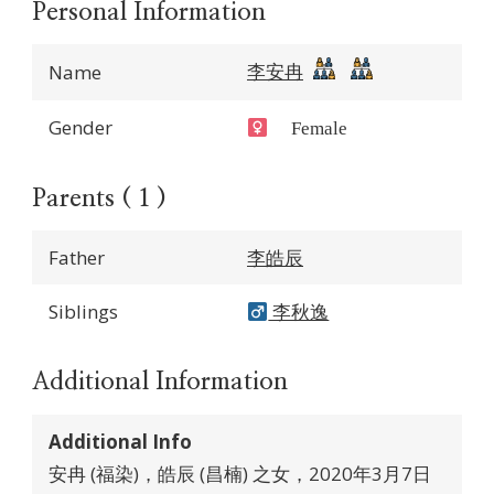
Personal Information
李安冉
Name
Gender
Female
Parents ( 1 )
Father
李皓辰
Siblings
李秋逸
Additional Information
Additional Info
安冉 (福染)，皓辰 (昌楠) 之女，2020年3月7日