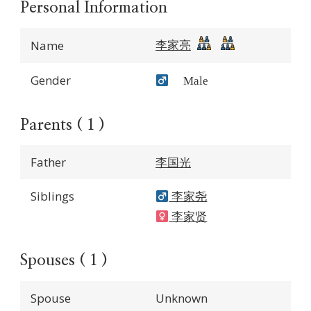
Personal Information
李家亮
Name
Gender
Male
Parents ( 1 )
Father
李国光
Siblings
李家尧
李家贤
Spouses ( 1 )
Spouse
Unknown