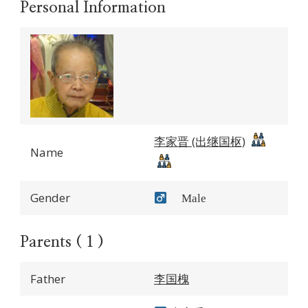
Personal Information
李家晋 (出继国枢)
Name
Gender
Male
Parents ( 1 )
Father
李国槐