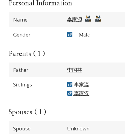
Personal Information
李家源
Name
Gender
Male
Parents ( 1 )
Father
李国芬
Siblings
李家瀛
李家汉
Spouses ( 1 )
Spouse
Unknown