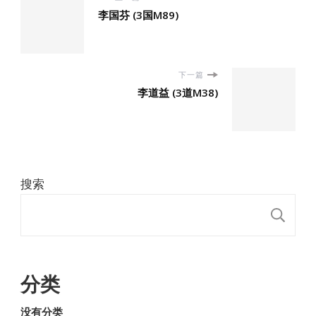
李国芬 (3国M89)
下一篇
李道益 (3道M38)
搜索
搜
分类
没有分类