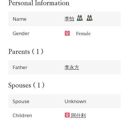
Personal Information
李怡
Name
Gender
Female
Parents ( 1 )
Father
李永方
Spouses ( 1 )
Spouse
Unknown
Children
阿什利