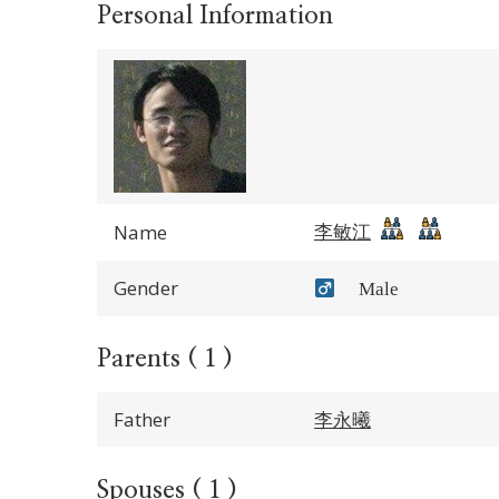
Personal Information
李敏江
Name
Gender
Male
Parents ( 1 )
Father
李永曦
Spouses ( 1 )