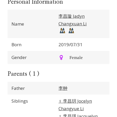
Personal Information
李昌璇 Jadyn
Changxuan Li
Name
Born
2019/07/31
Gender
♀️ Female
Parents ( 1 )
Father
李翀
Siblings
♀️
李昌玥 Jocelyn
Changyue Li
♀️
李昌璟 Jacquelyn