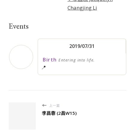
Changjing Li
Events
2019/07/31
Birth
Entering into life.
📍
上一篇
李昌蓉 (2昌W15)