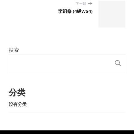
下一篇
李识修 (4经W64)
搜索
搜
分类
没有分类