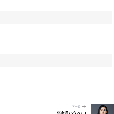
下一篇
李永涓 (6永W70)