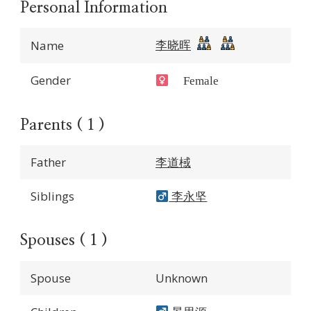
Personal Information
李晓晖
Name
Gender
Female
Parents ( 1 )
Father
李道棫
Siblings
李永坚
Spouses ( 1 )
Spouse
Unknown