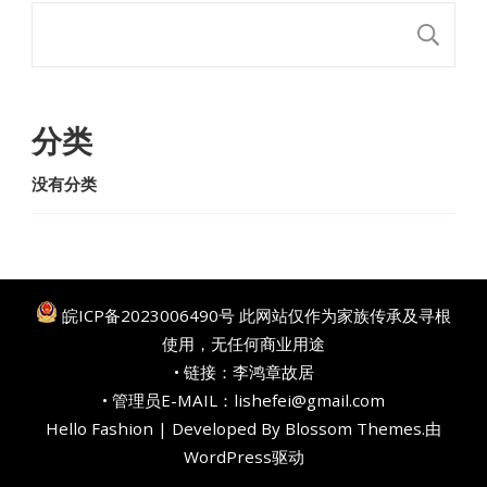
搜
分类
没有分类
皖ICP备2023006490号
此网站仅作为家族传承及寻根
使用，无任何商业用途
• 链接：
李鸿章故居
• 管理员E-MAIL：lishefei@gmail.com
Hello Fashion | Developed By
Blossom Themes
.由
WordPress
驱动