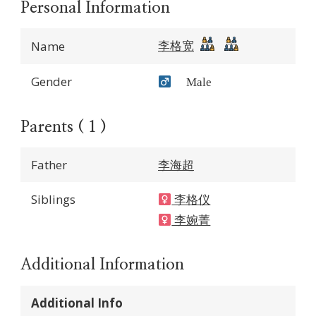
Personal Information
李格宽
Name
Gender
Male
Parents ( 1 )
Father
李海超
Siblings
李格仪
李婉菁
Additional Information
Additional Info