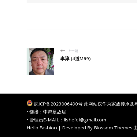
上一篇
李淳 (4道M69)
皖ICP备2023006490号
此网站仅作为家族传承及
• 链接：
李鸿章故居
• 管理员E-MAIL：lishefei@gmail.com
Hello Fashion | Developed By
Blossom Themes
.