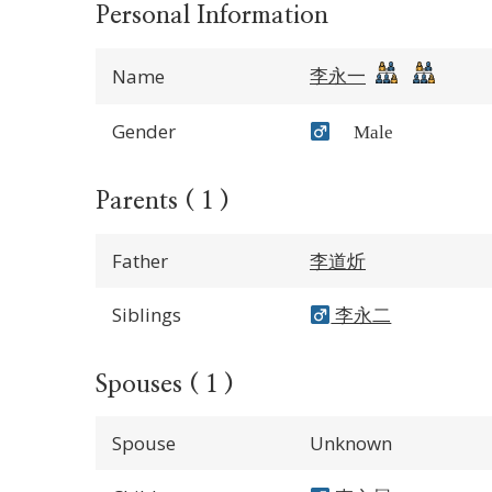
Personal Information
李永一
Name
Gender
Male
Parents ( 1 )
Father
李道炘
Siblings
李永二
Spouses ( 1 )
Spouse
Unknown