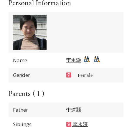
Personal Information
李永灏
Name
Gender
Female
Parents ( 1 )
Father
李道𥡝
Siblings
李永深