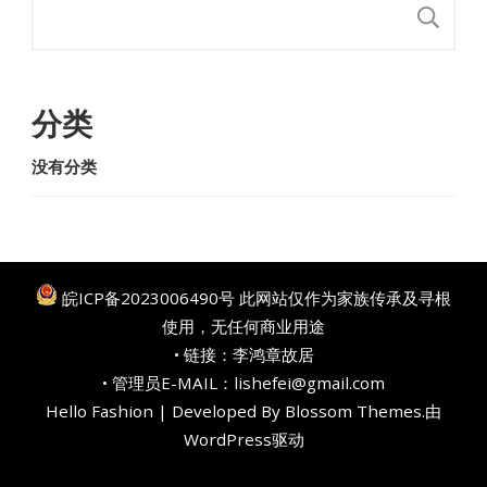
搜
分类
没有分类
皖ICP备2023006490号
此网站仅作为家族传承及寻根
使用，无任何商业用途
• 链接：
李鸿章故居
• 管理员E-MAIL：lishefei@gmail.com
Hello Fashion | Developed By
Blossom Themes
.由
WordPress
驱动