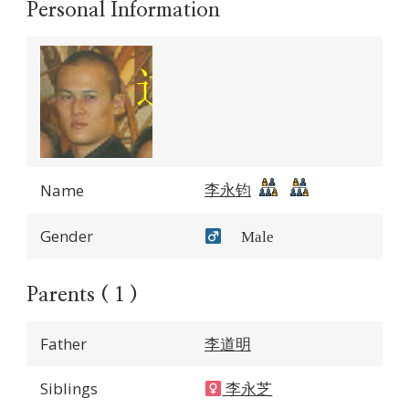
Personal Information
李永钧
Name
Gender
Male
Parents ( 1 )
Father
李道明
Siblings
李永芝