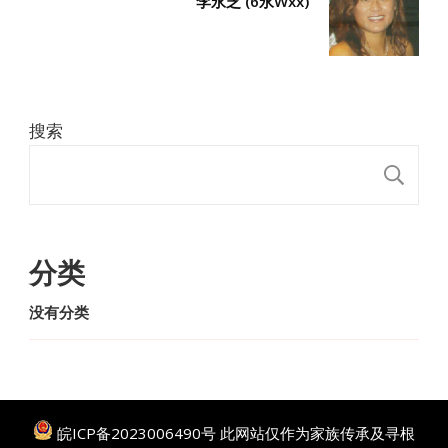
李永芝 (6永Wxx)
搜索
搜
分类
没有分类
皖ICP备2023006490号
此网站仅作为家族传承及寻根