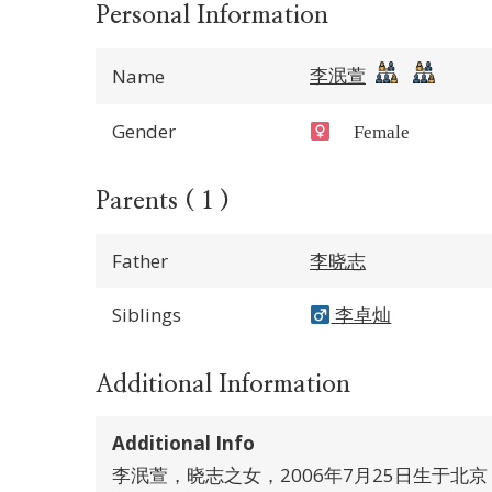
Personal Information
李泯萱
Name
Gender
Female
Parents ( 1 )
Father
李晓志
Siblings
李卓灿
Additional Information
Additional Info
李泯萱，晓志之女，2006年7月25日生于