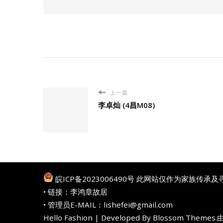
上一篇
李卓灿 (4昌M08)
皖ICP备2023006490号
此网站仅作为家族传承及
• 链接：
李鸿章故居
• 管理员E-MAIL：lishefei@gmail.com
Hello Fashion | Developed By
Blossom Themes
.