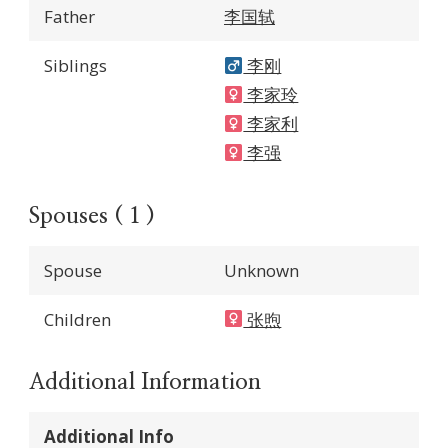
Father
李国轼
Siblings
李刚
李家玲
李家利
李强
Spouses ( 1 )
Spouse
Unknown
Children
张煦
Additional Information
Additional Info