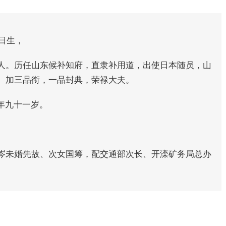
2日生，
人。历任山东候补知府，直隶补用道，出使日本随员，山
。加三品衔，一品封典，荣禄大夫。
享年九十一岁。
岑未婚先故、次女国筹，配交通部次长、开滦矿务局总办