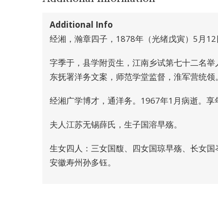
Additional Info
经湘，瀚章四子，1878年（光绪戊寅）5月1
字季于，县学附贡生，江南乡试第七十二名举
东抚署洋务文案，师范学堂监督，淮军营统领
经湘广学博才，通洋务。1967年1月病逝。
夫人江苏无锡薛氏，生子国溶早殇。
生女四人：三女国馥、四女国琼早殇、长女国
安徽寿州孙多钰。