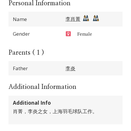
Personal Information
李肖菁
Name
Gender
Female
Parents ( 1 )
Father
李炎
Additional Information
Additional Info
肖菁，李炎之女，上海羽毛球队工作。