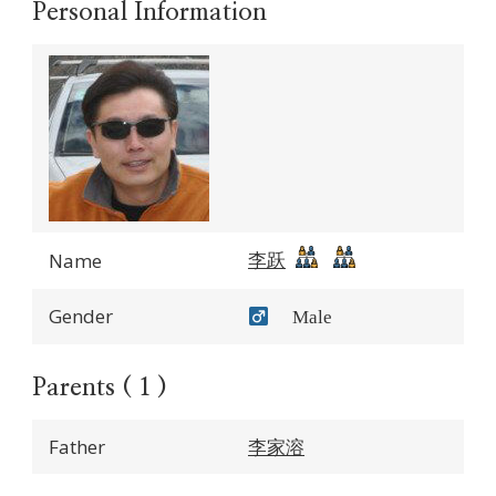
Personal Information
李跃
Name
Gender
Male
Parents ( 1 )
Father
李家溶