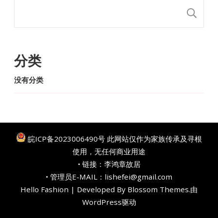
搜
分类
没有分类
皖ICP备2023006490号
此网站仅作为家族传承及寻根
使用，无任何商业用途
• 链接：
李鸿章故居
• 管理员E-MAIL：lishefei@gmail.com
Hello Fashion | Developed By
Blossom Themes
.由
WordPress
驱动