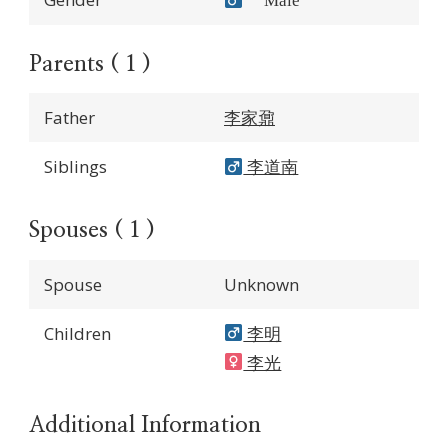
Male
Parents ( 1 )
Father
李家鼐
Siblings
李道南
Spouses ( 1 )
Spouse
Unknown
Children
李明
李光
Additional Information