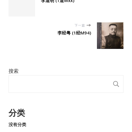
李道明 (1道Wxx)
下一篇
李经粤 (1经M94)
搜索
搜
分类
没有分类