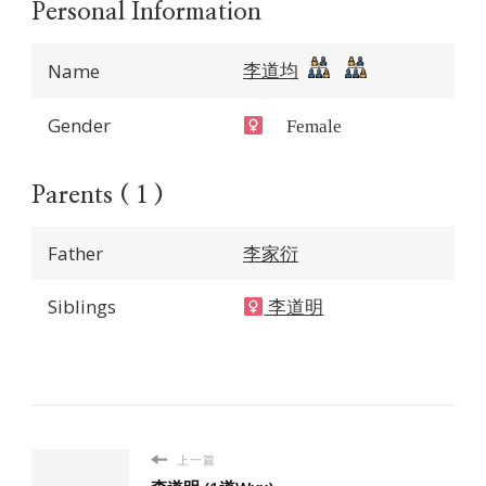
Personal Information
李道均
Name
Gender
Female
Parents ( 1 )
Father
李家衍
Siblings
李道明
上一篇