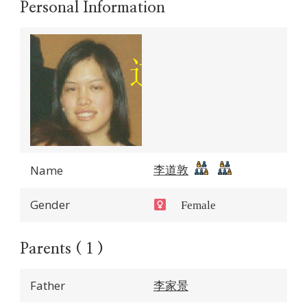
Personal Information
李道敦
Name
Gender
Female
Parents ( 1 )
Father
李家景