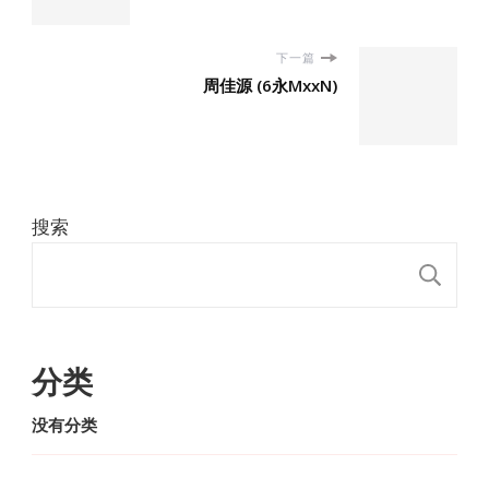
下一篇
周佳源 (6永MxxN)
搜索
搜
分类
没有分类