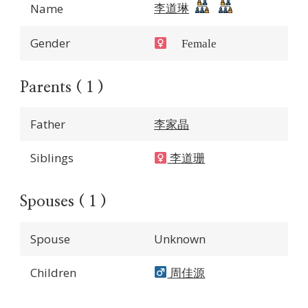
李道琳
Name
Gender
Female
Parents ( 1 )
Father
李家晶
Siblings
李道珊
Spouses ( 1 )
Spouse
Unknown
Children
周佳源