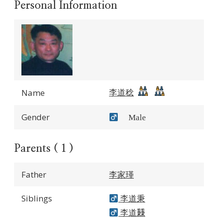
Personal Information
李道稔
Name
Gender
Male
Parents ( 1 )
Father
李家瑾
Siblings
李道秉
李道𥡝