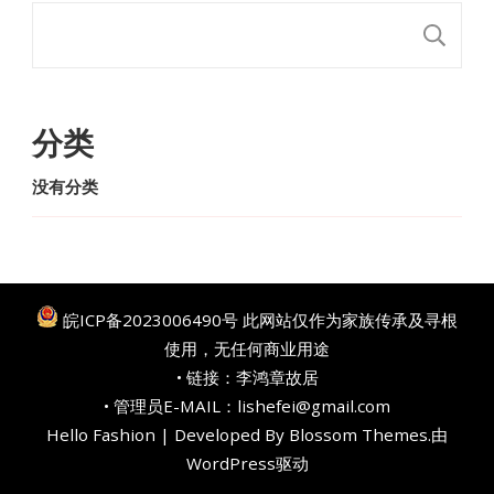
搜
分类
没有分类
皖ICP备2023006490号
此网站仅作为家族传承及寻根
使用，无任何商业用途
• 链接：
李鸿章故居
• 管理员E-MAIL：lishefei@gmail.com
Hello Fashion | Developed By
Blossom Themes
.由
WordPress
驱动