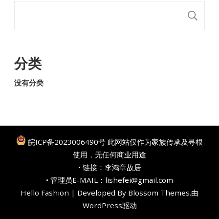
搜
分类
没有分类
皖ICP备2023006490号
此网站仅作为家族传承及寻根
使用，无任何商业用途
• 链接：
李鸿章故居
• 管理员E-MAIL：lishefei@gmail.com
Hello Fashion | Developed By
Blossom Themes
.由
WordPress
驱动