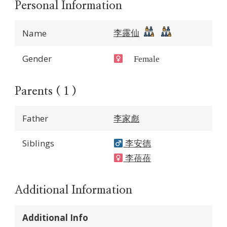
Personal Information
李露仙
Name
Gender
Female
Parents ( 1 )
Father
李家彪
Siblings
李安德
李蓓蓓
Additional Information
Additional Info