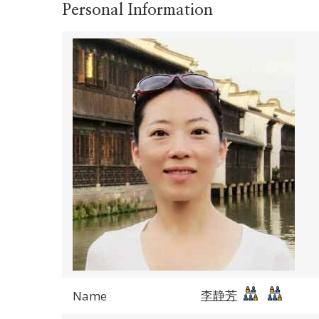
Personal Information
李静芳
Name