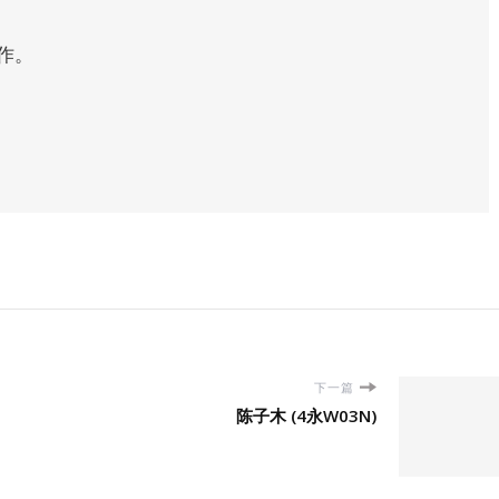
作。
下一篇
陈子木 (4永W03N)