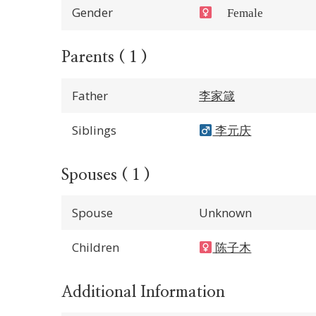
Gender
Female
Parents ( 1 )
Father
李家箴
Siblings
李元庆
Spouses ( 1 )
Spouse
Unknown
Children
陈子木
Additional Information