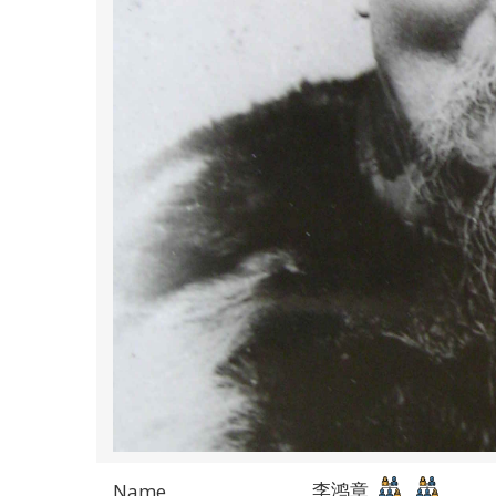
李鸿章
Name