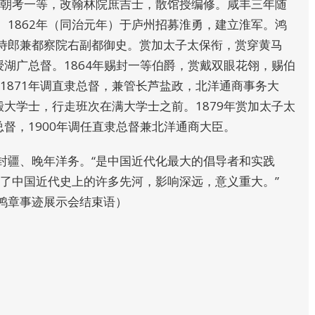
，朝考一等，改翰林院庶吉士，散馆授编修。咸丰三年随
1862年（同治元年）于庐州招募淮勇，建立淮军。鸿
侍郎兼都察院右副都御史。赏加太子太保衔，赏穿黄马
年授湖广总督。1864年赐封一等伯爵，赏戴双眼花翎，赐伯
。1871年调直隶总督，兼管长芦盐政，北洋通商事务大
华殿大学士，行走班次在满大学士之前。1879年赏加太子太
广总督，1900年调任直隶总督兼北洋通商大臣。
封疆、晚年洋务。“是中国近代化最大的倡导者和实践
创了中国近代史上的许多先河，影响深远，意义重大。”
鸿章事迹展示会结束语）