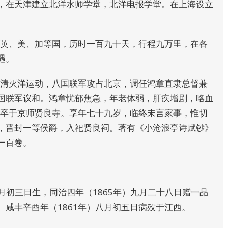
，在天津建立北洋水师学堂，北洋电报学堂。在上海设立
、英、美、加等国，历时一百九十天，行程九万里，在各
遇。
扶清灭洋运动，八国联军攻占北京，调任鸿章直隶总督兼
国联军议和。鸿章忧郁焦急，年老体弱，肝疾增剧，咯血
日卒于京师贤良寺。享年七十九岁，临终未言家事，惟切
，晋封一等侯爵，入祀贤良祠。著有《小沧浪亭诗赋钞》
一百卷。
七月初三日生，同治四年（1865年）九月二十八日赠一品
咸丰辛酉年（1861年）八月初五日病殁于江西。