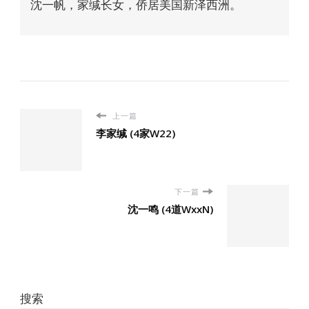
沈一帆，家缄长女，侨居美国新泽西洲。
上一篇
李家缄 (4家W22)
下一篇
沈一鸣 (4道WxxN)
搜索