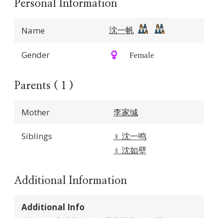
Personal Information
沈一帆
Name
Gender
♀️ Female
Parents ( 1 )
Mother
李家缄
Siblings
♀️
沈一鸣
♀️
沈如壁
Additional Information
Additional Info