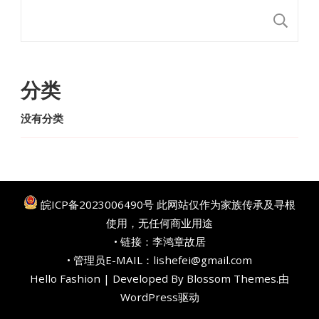
搜
分类
没有分类
皖ICP备2023006490号
此网站仅作为家族传承及寻根
使用，无任何商业用途
• 链接：
李鸿章故居
• 管理员E-MAIL：lishefei@gmail.com
Hello Fashion | Developed By
Blossom Themes
.由
WordPress
驱动