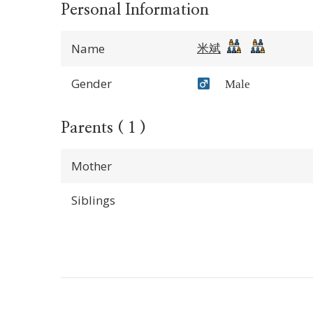
Personal Information
米斌
Name
Gender
Male
Parents ( 1 )
Mother
Siblings