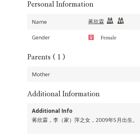
Personal Information
蒋欣霖
Name
Gender
Female
Parents ( 1 )
Mother
Additional Information
Additional Info
蒋欣霖，李（家）萍之女，2009年5月出生。