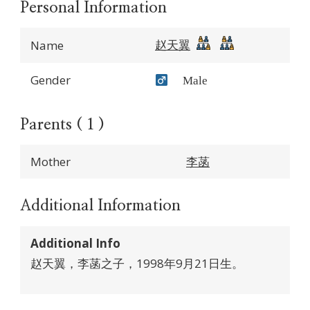
Personal Information
赵天翼
Name
Gender
Male
Parents ( 1 )
Mother
李菡
Additional Information
Additional Info
赵天翼，李菡之子，1998年9月21日生。