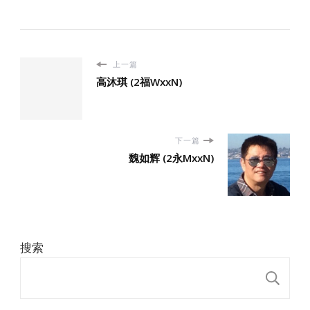
上一篇
高沐琪 (2福WxxN)
下一篇
魏如辉 (2永MxxN)
搜索
搜