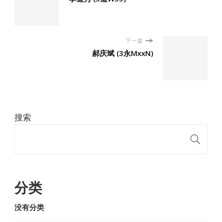
下一篇
郝庆斌 (3永MxxN)
搜索
搜
分类
没有分类