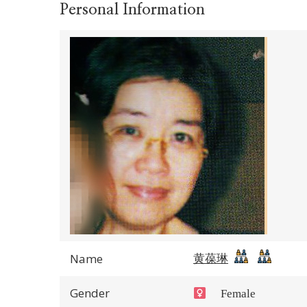
Personal Information
黄葆琳
Name
Gender
Female