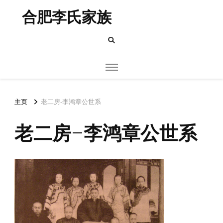
合肥李氏家族
主页
老二房-李鸿章公世系
老二房-李鸿章公世系