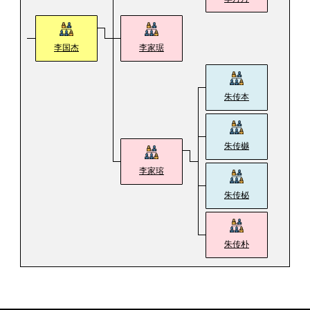
李国杰
李家琚
朱传本
朱传樾
李家瑢
朱传柲
朱传朴