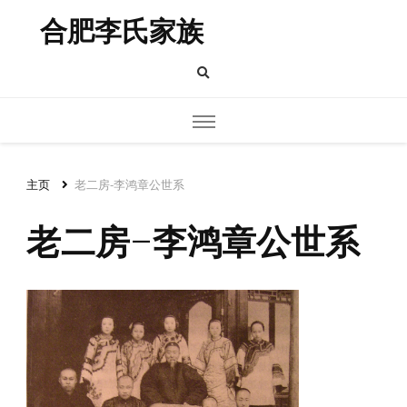
合肥李氏家族
主页
老二房-李鸿章公世系
老二房-李鸿章公世系